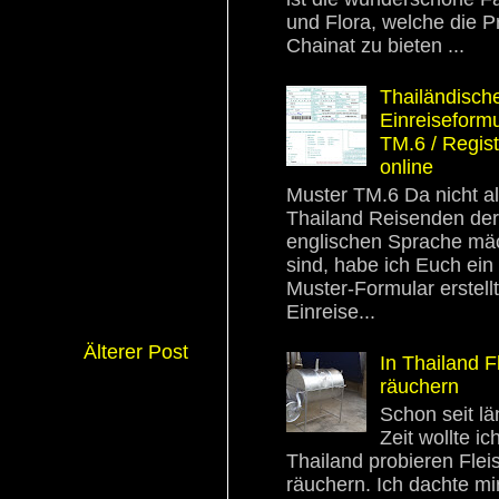
und Flora, welche die P
Chainat zu bieten ...
Thailändisch
Einreiseformu
TM.6 / Regist
online
Muster TM.6 Da nicht al
Thailand Reisenden der
englischen Sprache mäc
sind, habe ich Euch ein
Muster-Formular erstellt
Einreise...
Älterer Post
In Thailand F
räuchern
Schon seit lä
Zeit wollte ich
Thailand probieren Flei
räuchern. Ich dachte mi