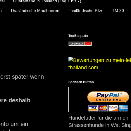
tel
Quarantäne in Thailand (Tag 1 bis 7)
n
Thailändische Maulbeeren
Thailändische Pilze
TM 30
TopBlogs.de
erst später wenn
Spenden Button
ere deshalb
Hundefutter für die armen
onto um ein
Strassenhunde in Wat Sing