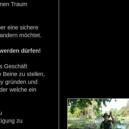
einen Traum
er eine sichere
wandern möchtet.
 werden dürfen!
es Geschäft
 Beine zu stellen,
any gründen und
der welche ein
u
tigung zu