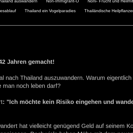
hailand auswandern
Non-Immigrant-O
Noni- Frucht und Heilmit
esablauf
Thailand ein Vogelparadies
Thailändische Heilpflanze
 42 Jahren gemacht!
l nach Thailand auszuwandern. Warum eigentlich 
ge man noch leben darf?
t
: "Ich möchte kein Risiko eingehen und wand
andert hat vielleicht genügend Geld auf seinem K