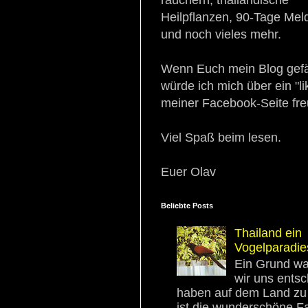
Heilpflanzen, 90-Tage Mel
und noch vieles mehr.
Wenn Euch mein Blog gefäl
würde ich mich über ein "li
meiner Facebook-Seite fre
Viel Spaß beim lesen.
Euer Olav
Beliebte Posts
Thailand ein
Vogelparadie
Ein Grund w
wir uns ents
haben auf dem Land zu 
ist die wunderschöne F