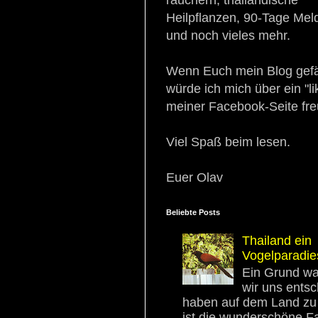
Heilpflanzen, 90-Tage Mel
und noch vieles mehr.
Wenn Euch mein Blog gefäl
würde ich mich über ein "li
meiner Facebook-Seite fre
Viel Spaß beim lesen.
Euer Olav
Beliebte Posts
Thailand ein
Vogelparadie
Ein Grund w
wir uns ents
haben auf dem Land zu 
ist die wunderschöne F