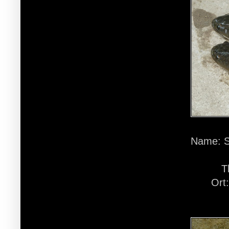
Name: S
T
Ort