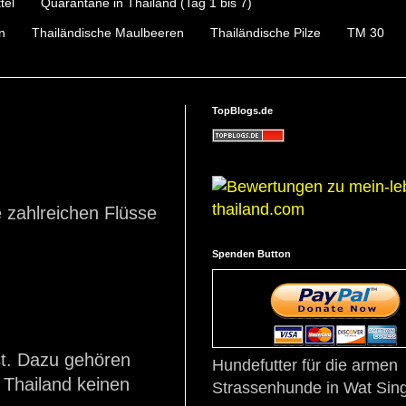
tel
Quarantäne in Thailand (Tag 1 bis 7)
n
Thailändische Maulbeeren
Thailändische Pilze
TM 30
TopBlogs.de
e zahlreichen Flüsse
Spenden Button
st. Dazu gehören
Hundefutter für die armen
 Thailand keinen
Strassenhunde in Wat Sing