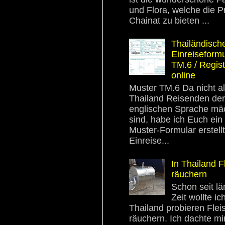
und Flora, welche die P
Chainat zu bieten ...
Thailändisch
Einreiseformu
TM.6 / Regist
online
Muster TM.6 Da nicht al
Thailand Reisenden der
englischen Sprache mäc
sind, habe ich Euch ein
Muster-Formular erstellt
Einreise...
In Thailand F
räuchern
Schon seit lä
Zeit wollte ich
Thailand probieren Flei
räuchern. Ich dachte mi